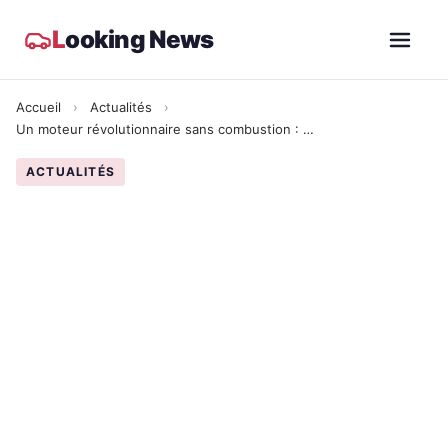
L
ooking News
Accueil
›
Actualités
›
Un moteur révolutionnaire sans combustion : 280 CV et adieu au ravitaillement
ACTUALITÉS