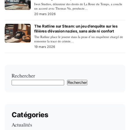
en chantier
Iwot Studios, détenteur des droits de La Roue du Temps, a conclu
un accord avec Thomas Vu, producte…
20 mars 2026
The Ratline sur Steam: un jeu d’enquête sur les
filières d’évasion nazies, sans aide ni confort
The Ratline place le joueur dans la peau d’un enquêteur chargé de
remonter la trace de crimin…
19 mars 2026
Rechercher
Rechercher
Catégories
Actualités