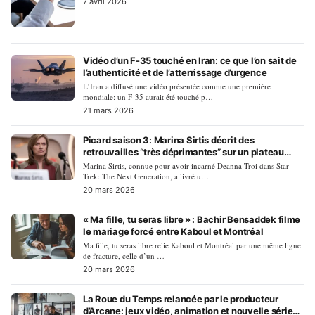
7 avril 2026
Vidéo d’un F-35 touché en Iran: ce que l’on sait de
l’authenticité et de l’atterrissage d’urgence
L’Iran a diffusé une vidéo présentée comme une première
mondiale: un F-35 aurait été touché p…
21 mars 2026
Picard saison 3: Marina Sirtis décrit des
retrouvailles “très déprimantes” sur un plateau
changé
Marina Sirtis, connue pour avoir incarné Deanna Troi dans Star
Trek: The Next Generation, a livré u…
20 mars 2026
« Ma fille, tu seras libre » : Bachir Bensaddek filme
le mariage forcé entre Kaboul et Montréal
Ma fille, tu seras libre relie Kaboul et Montréal par une même ligne
de fracture, celle d’un …
20 mars 2026
La Roue du Temps relancée par le producteur
d’Arcane: jeux vidéo, animation et nouvelle série