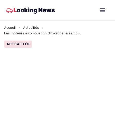
L
ooking News
Accueil
›
Actualités
›
Les moteurs à combustion d’hydrogène semblent de plus en plus viables dans un secteur des transports en pleine mutation
ACTUALITÉS