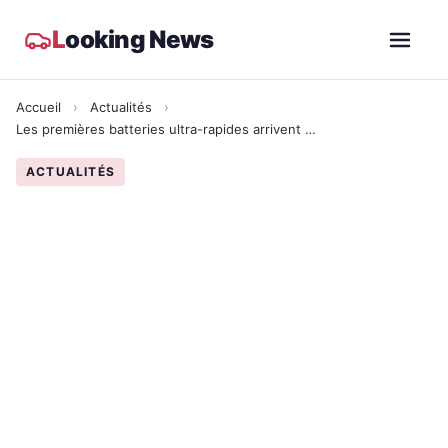
L
ooking News
Accueil
›
Actualités
›
Les premières batteries ultra-rapides arrivent en 2024 : Les deux principaux fabricants lanceront les premières batteries qui se rechargent en 10 minutes
ACTUALITÉS