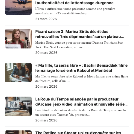
l’authenticité et de l’atterrissage d’urgence
L’Iran a diffusé une vidéo présentée comme une première
mondiale: un F-35 aurait été touché p…
21 mars 2026
Picard saison 3: Marina Sirtis décrit des
retrouvailles “très déprimantes” sur un plateau
changé
Marina Sirtis, connue pour avoir incarné Deanna Troi dans Star
Trek: The Next Generation, a livré u…
20 mars 2026
« Ma fille, tu seras libre » : Bachir Bensaddek filme
le mariage forcé entre Kaboul et Montréal
Ma fille, tu seras libre relie Kaboul et Montréal par une même ligne
de fracture, celle d’un …
20 mars 2026
La Roue du Temps relancée par le producteur
d’Arcane: jeux vidéo, animation et nouvelle série
en chantier
Iwot Studios, détenteur des droits de La Roue du Temps, a conclu
un accord avec Thomas Vu, producte…
20 mars 2026
The Ratline sur Steam: un jeu d’enquête sur les