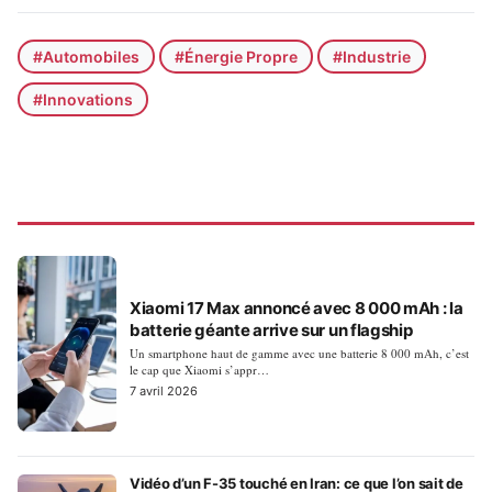
#Automobiles
#Énergie Propre
#Industrie
#Innovations
ACTUALITÉS
Xiaomi 17 Max annoncé avec 8 000 mAh : la
batterie géante arrive sur un flagship
Un smartphone haut de gamme avec une batterie 8 000 mAh, c’est
le cap que Xiaomi s’appr…
7 avril 2026
Vidéo d’un F-35 touché en Iran: ce que l’on sait de