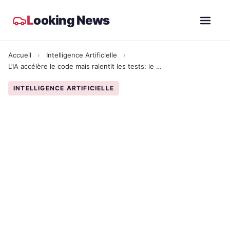
L
ooking News
Accueil
›
Intelligence Artificielle
›
L’IA accélère le code mais ralentit les tests: le nouveau goulot d’étranglement des équipes tech
INTELLIGENCE ARTIFICIELLE