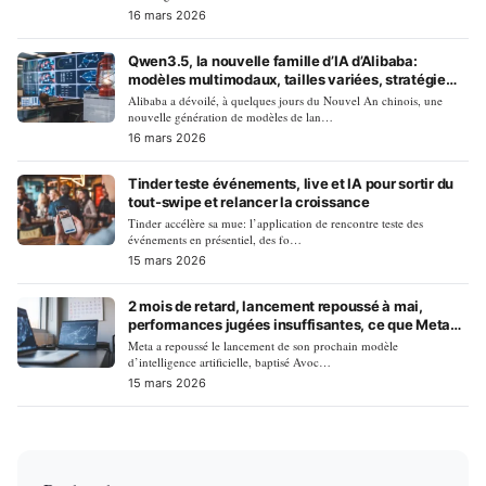
16 mars 2026
Qwen3.5, la nouvelle famille d’IA d’Alibaba:
modèles multimodaux, tailles variées, stratégie
accélérée
Alibaba a dévoilé, à quelques jours du Nouvel An chinois, une
nouvelle génération de modèles de lan…
16 mars 2026
Tinder teste événements, live et IA pour sortir du
tout-swipe et relancer la croissance
Tinder accélère sa mue: l’application de rencontre teste des
événements en présentiel, des fo…
15 mars 2026
2 mois de retard, lancement repoussé à mai,
performances jugées insuffisantes, ce que Meta
doit corriger sur Avocado
Meta a repoussé le lancement de son prochain modèle
d’intelligence artificielle, baptisé Avoc…
15 mars 2026