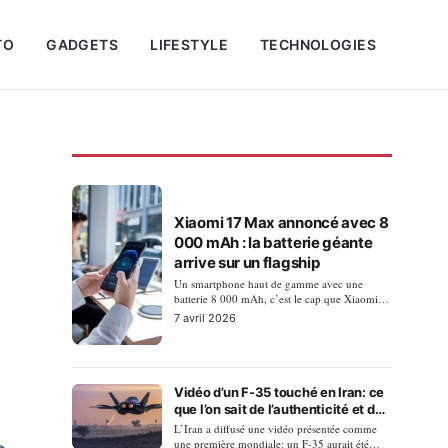
TO
GADGETS
LIFESTYLE
TECHNOLOGIES
ACTUALITÉS
Xiaomi 17 Max annoncé avec 8
000 mAh : la batterie géante
arrive sur un flagship
Un smartphone haut de gamme avec une
batterie 8 000 mAh, c’est le cap que Xiaomi
s’appr…
7 avril 2026
Vidéo d’un F-35 touché en Iran: ce
que l’on sait de l’authenticité et de
l’atterrissage d’urgence
L’Iran a diffusé une vidéo présentée comme
une première mondiale: un F-35 aurait été