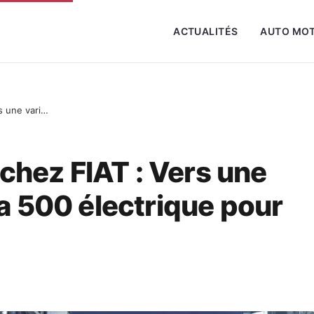
ACTUALITÉS
AUTO MO
Changement de cap chez FIAT : Vers une variante hybride de la 500 électrique pour revitaliser les ventes
hez FIAT : Vers une
la 500 électrique pour
s