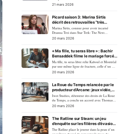
touché p…
21 mars 2026
Picard saison 3: Marina Sirtis
décrit des retrouvailles “très
déprimantes” sur un plateau
Marina Sirtis, connue pour avoir incarné
changé
Deanna Troi dans Star Trek: The Next
Generation, a livré u…
20 mars 2026
« Ma fille, tu seras libre » : Bachir
Bensaddek filme le mariage forcé
entre Kaboul et Montréal
Ma fille, tu seras libre relie Kaboul et Montréal
par une même ligne de fracture, celle d’un …
20 mars 2026
La Roue du Temps relancée par le
producteur d’Arcane: jeux vidéo,
animation et nouvelle série en
Iwot Studios, détenteur des droits de La Roue
chantier
du Temps, a conclu un accord avec Thomas
Vu, producte…
20 mars 2026
The Ratline sur Steam: un jeu
d’enquête sur les filières d’évasion
nazies, sans aide ni confort
The Ratline place le joueur dans la peau d’un
enquêteur chargé de remonter la trace de