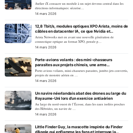
Atelier iX consacre un module à un sujet devenu central dans les
directions informatiques: sécurise…
14 mars 2026
12,8 Tbit/s, modules optiques XPO Arista, moins de
câbles en datacenter IA, ce que Nvidia et
Broadcom n’attendaient pas
Arista Networks met en avant une nouvelle génération de
connectique optique au format XPO, pensée p…
14 mars 2026
Porte-avions volants : des mini-chasseurs
parasites aux projets chinois, une arme
réexaminée
Porte-avions volants, mini-chasseurs parasites, jumbo-jets convertis,
projets de monstre aérien en …
14 mars 2026
Un navire néerlandais abat des drones au large du
Royaume-Uni lors d’un exercice antiaérien
Au large du nord-ouest de l’Écosse, dans les eaux isolées proches
des Hébrides, un navire de …
14 mars 2026
Little Finder Guy, la mascotte inspirée du Finder
d’Apple qui enflamme les fans et interroge la