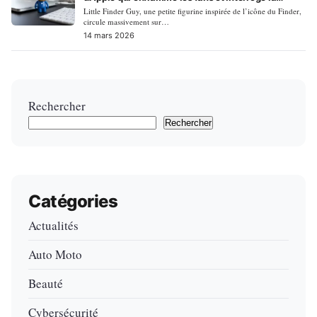
marque
Little Finder Guy, une petite figurine inspirée de l’icône du Finder,
circule massivement sur…
14 mars 2026
Rechercher
Rechercher
Catégories
Actualités
Auto Moto
Beauté
Cybersécurité