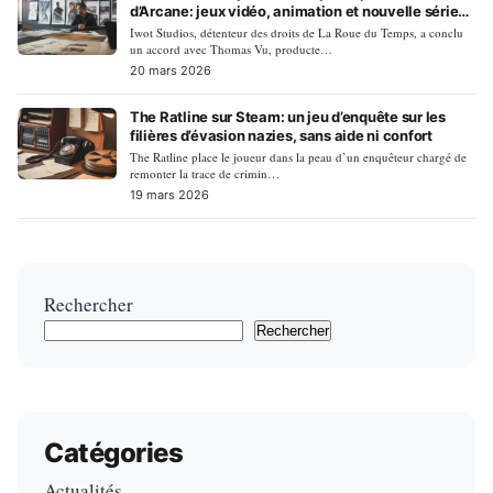
d’Arcane: jeux vidéo, animation et nouvelle série
en chantier
Iwot Studios, détenteur des droits de La Roue du Temps, a conclu
un accord avec Thomas Vu, producte…
20 mars 2026
The Ratline sur Steam: un jeu d’enquête sur les
filières d’évasion nazies, sans aide ni confort
The Ratline place le joueur dans la peau d’un enquêteur chargé de
remonter la trace de crimin…
19 mars 2026
Rechercher
Rechercher
Catégories
Actualités