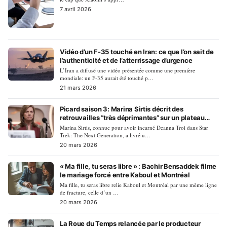
7 avril 2026
Vidéo d’un F-35 touché en Iran: ce que l’on sait de
l’authenticité et de l’atterrissage d’urgence
L’Iran a diffusé une vidéo présentée comme une première
mondiale: un F-35 aurait été touché p…
21 mars 2026
Picard saison 3: Marina Sirtis décrit des
retrouvailles “très déprimantes” sur un plateau
changé
Marina Sirtis, connue pour avoir incarné Deanna Troi dans Star
Trek: The Next Generation, a livré u…
20 mars 2026
« Ma fille, tu seras libre » : Bachir Bensaddek filme
le mariage forcé entre Kaboul et Montréal
Ma fille, tu seras libre relie Kaboul et Montréal par une même ligne
de fracture, celle d’un …
20 mars 2026
La Roue du Temps relancée par le producteur