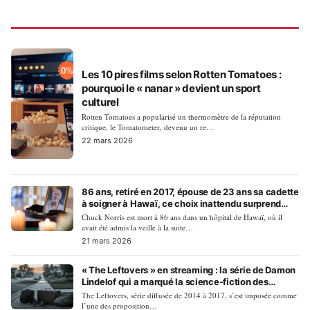
LIFESTYLE
Les 10 pires films selon Rotten Tomatoes :
pourquoi le « nanar » devient un sport
culturel
Rotten Tomatoes a popularisé un thermomètre de la réputation
critique, le Tomatometer, devenu un re…
22 mars 2026
86 ans, retiré en 2017, épouse de 23 ans sa cadette
à soigner à Hawaï, ce choix inattendu surprend
encore ses fans
Chuck Norris est mort à 86 ans dans un hôpital de Hawaï, où il
avait été admis la veille à la suite…
21 mars 2026
« The Leftovers » en streaming : la série de Damon
Lindelof qui a marqué la science-fiction des
années 2010
The Leftovers, série diffusée de 2014 à 2017, s’est imposée comme
l’une des proposition…