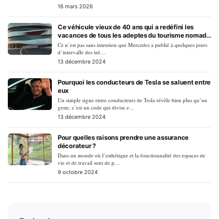
16 mars 2026
Ce véhicule vieux de 40 ans qui a redéfini les
vacances de tous les adeptes du tourisme nomade
termine son dernier voyage dans un prestigieux
Ce n’est pas sans intention que Mercedes a publié à quelques jours
musée
d’intervalle des inf…
13 décembre 2024
Pourquoi les conducteurs de Tesla se saluent entre
eux
Un simple signe entre conducteurs de Tesla révèle bien plus qu’un
geste, c’est un code qui divise e…
13 décembre 2024
Pour quelles raisons prendre une assurance
décorateur ?
Dans un monde où l’esthétique et la fonctionnalité des espaces de
vie et de travail sont de p…
9 octobre 2024