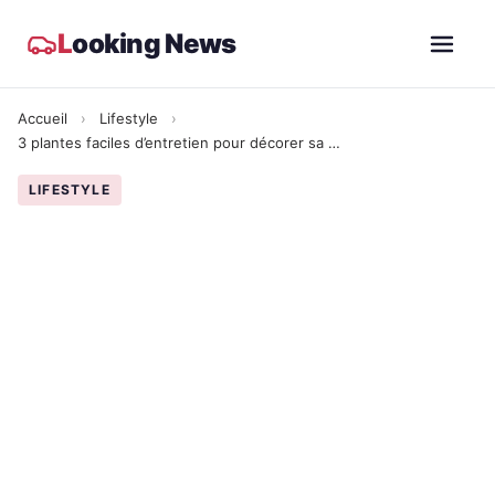
L
ooking News
Accueil
›
Lifestyle
›
3 plantes faciles d’entretien pour décorer sa maison sans avoir la main verte
LIFESTYLE