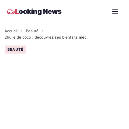
L
ooking News
Accueil
›
Beauté
›
L’huile de coco : découvrez ses bienfaits méconnus sur la peau et les cheveux
BEAUTÉ