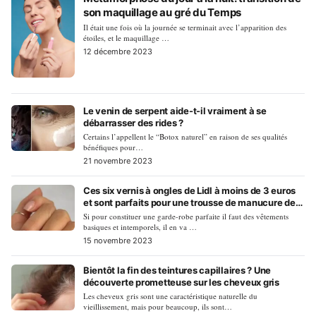
son maquillage au gré du Temps
Il était une fois où la journée se terminait avec l’apparition des
étoiles, et le maquillage …
12 décembre 2023
Le venin de serpent aide-t-il vraiment à se
débarrasser des rides ?
Certains l’appellent le “Botox naturel” en raison de ses qualités
bénéfiques pour…
21 novembre 2023
Ces six vernis à ongles de Lidl à moins de 3 euros
et sont parfaits pour une trousse de manucure de
base
Si pour constituer une garde-robe parfaite il faut des vêtements
basiques et intemporels, il en va …
15 novembre 2023
Bientôt la fin des teintures capillaires ? Une
découverte prometteuse sur les cheveux gris
Les cheveux gris sont une caractéristique naturelle du
vieillissement, mais pour beaucoup, ils sont…